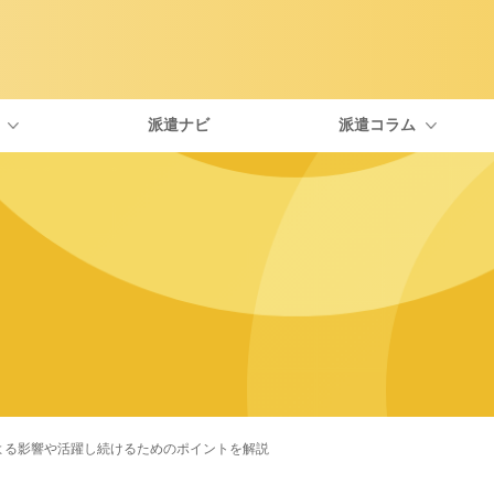
派遣ナビ
派遣コラム
type IT派遣が選ばれる理由
自分にぴったりな職種を探す
エンジニアに役立つトピックス
社員紹介
お友
面談について
一覧から探す
IT・Webの資格
福利厚生について
よく
お仕事開始までの流れ
求人特集
派遣を考えている人向けのコラム
派遣の働き方
による影響や活躍し続けるためのポイントを解説