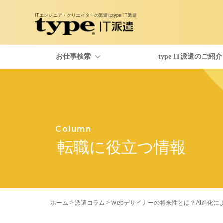
ITエンジニア・クリエイターの派遣は
type IT派遣
お仕事検索
type IT派遣のご紹介
お仕事検索
type IT派遣のご紹介
派遣コラム
Column
転職に役立つ情報
ホーム
>
派遣コラム
> Ｗebデサイナーの将来性とは？AI進化