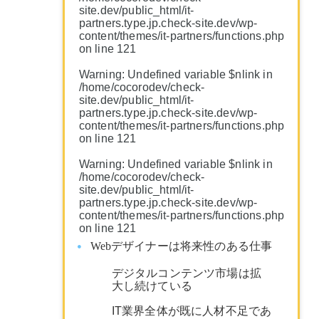
site.dev/public_html/it-
partners.type.jp.check-site.dev/wp-
content/themes/it-partners/functions.php
on line
121
Warning
: Undefined variable $nlink in
/home/cocorodev/check-
site.dev/public_html/it-
partners.type.jp.check-site.dev/wp-
content/themes/it-partners/functions.php
on line
121
Warning
: Undefined variable $nlink in
/home/cocorodev/check-
site.dev/public_html/it-
partners.type.jp.check-site.dev/wp-
content/themes/it-partners/functions.php
on line
121
Webデザイナーは将来性のある仕事
デジタルコンテンツ市場は拡
大し続けている
IT業界全体が既に人材不足であ