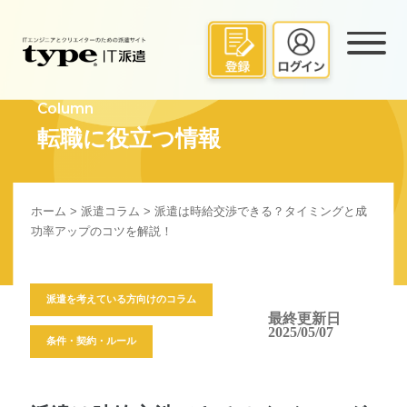
Column
転職に役立つ情報
ホーム
>
派遣コラム
> 派遣は時給交渉できる？タイミングと成
功率アップのコツを解説！
派遣を考えている方向けのコラム
最終更新日
2025/05/07
条件・契約・ルール