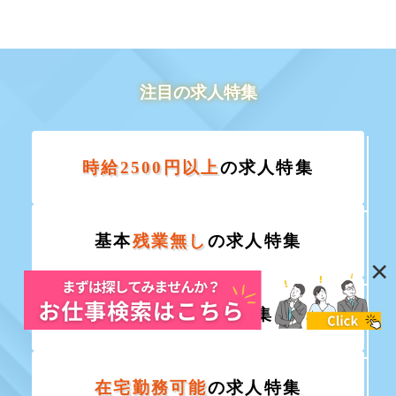
注目の求人特集
時給2500円以上
の求人特集
基本
残業無し
の求人特集
×
服装自由
求人特集
在宅勤務可能
の求人特集