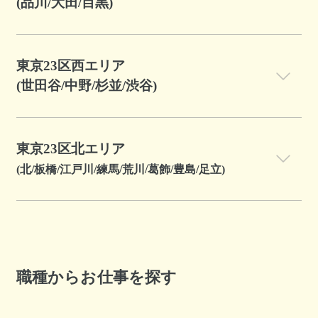
(品川/大田/目黒)
東京23区西エリア
(世田谷/中野/杉並/渋谷)
東京23区北エリア
(北/板橋/江戸川/練馬/荒川/葛飾/豊島/足立)
職種からお仕事を探す