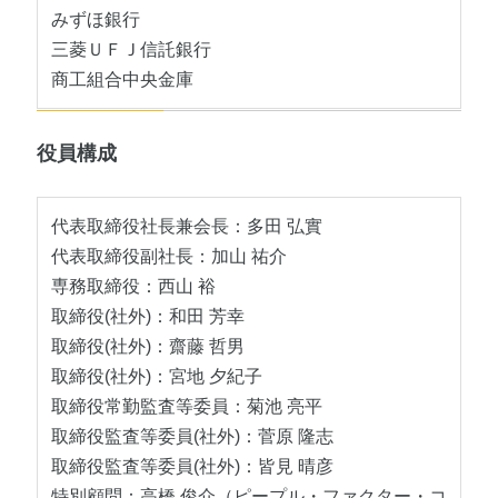
みずほ銀行
三菱ＵＦＪ信託銀行
商工組合中央金庫
役員構成
代表取締役社長兼会長：多田 弘實
代表取締役副社長：加山 祐介
専務取締役：西山 裕
取締役(社外)：和田 芳幸
取締役(社外)：齋藤 哲男
取締役(社外)：宮地 夕紀子
取締役常勤監査等委員：菊池 亮平
取締役監査等委員(社外)：菅原 隆志
取締役監査等委員(社外)：皆見 晴彦
特別顧問：高橋 俊介（ピープル・ファクター・コ