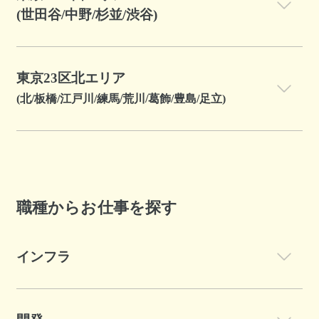
(世田谷/中野/杉並/渋谷)
東京23区北エリア
(北/板橋/江戸川/練馬/荒川/葛飾/豊島/足立)
職種からお仕事を探す
インフラ