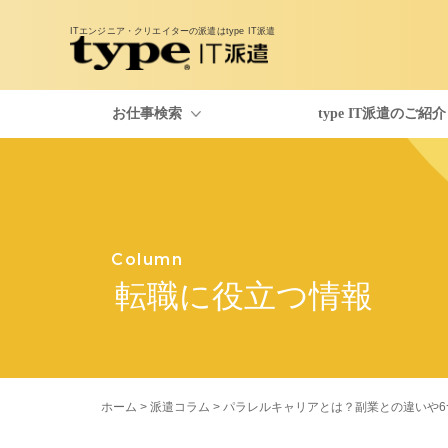
ITエンジニア・クリエイターの派遣は
type IT派遣
お仕事検索
type IT派遣のご紹介
お仕事検索
type IT派遣のご紹介
派遣コラム
Column
転職に役立つ情報
ホーム
>
派遣コラム
> パラレルキャリアとは？副業との違いや