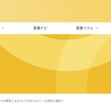
派遣ナビ
派遣コラム
type IT派遣が選ばれる理由
自分にぴったりな職種を探す
エンジニアに役立つトピックス
社員紹介
お友
面談について
一覧から探す
IT・Webの資格
福利厚生について
よく
お仕事開始までの流れ
求人特集
派遣を考えている人向けのコラム
派遣の働き方
6つの種類とあわせて注目されている理由も解説！