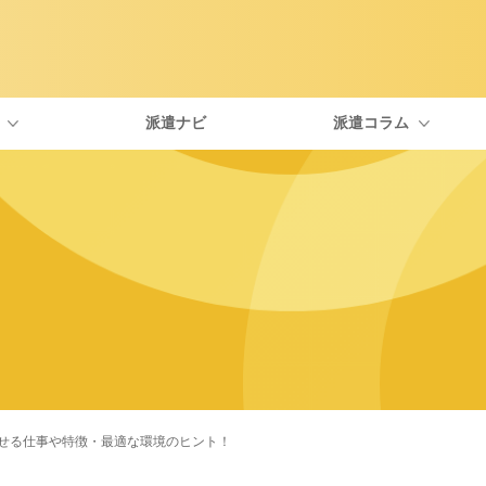
派遣ナビ
派遣コラム
type IT派遣が選ばれる理由
自分にぴったりな職種を探す
エンジニアに役立つトピックス
社員紹介
お友
面談について
一覧から探す
IT・Webの資格
福利厚生について
よく
お仕事開始までの流れ
求人特集
派遣を考えている人向けのコラム
派遣の働き方
活かせる仕事や特徴・最適な環境のヒント！