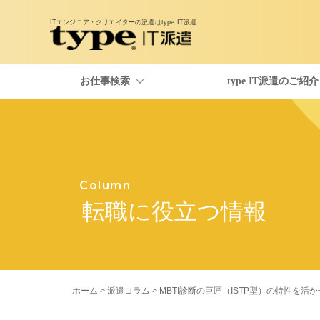
ITエンジニア・クリエイターの派遣は
type IT派遣
お仕事検索
type IT派遣のご紹介
お仕事検索
type IT派遣のご紹介
派遣コラム
Column
転職に役立つ情報
ホーム
>
派遣コラム
> MBTI診断の巨匠（ISTP型）の特性を