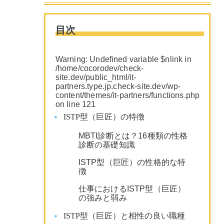
目次
Warning
: Undefined variable $nlink in
/home/cocorodev/check-
site.dev/public_html/it-
partners.type.jp.check-site.dev/wp-
content/themes/it-partners/functions.php
on line
121
ISTP型（巨匠）の特徴
MBTI診断とは？16種類の性格
診断の基礎知識
ISTP型（巨匠）の性格的な特
徴
仕事におけるISTP型（巨匠）
の強みと弱み
ISTP型（巨匠）と相性の良い職種