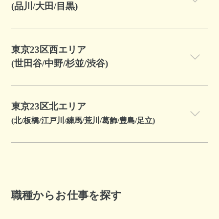
(品川/大田/目黒)
東京23区西エリア
(世田谷/中野/杉並/渋谷)
東京23区北エリア
(北/板橋/江戸川/練馬/荒川/葛飾/豊島/足立)
職種からお仕事を探す