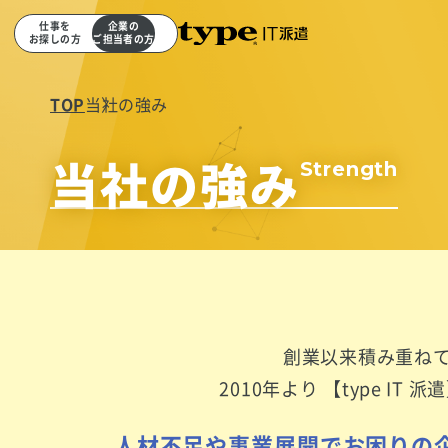
仕事を
企業の
お探しの方
ご担当者の方
TOP
当社の強み
当社の強み
Strength
創業以来積み重ね
2010年より 【type IT
人材不足や事業展開でお困りの企